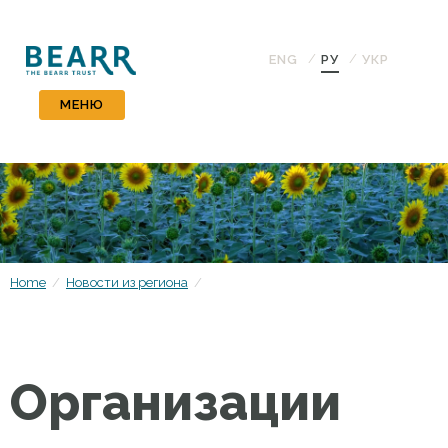
ENG
PУ
УКР
МЕНЮ
Home
/
Новости из региона
/
Организации